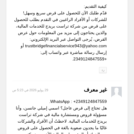
كيفية التقديم:
قدّم طلبك الآن للحصول على قرض سريع وسهل!
للشركات أو الأفراد الراغبين في التقدم بطلب للحصول
على قرض من شركة تراست بريدج للخدمات المالية،
والذين يحتاجون إلى مزيد من المعلومات حول عرض
القرض، يُرجى التواصل عبر البريد الإلكتروني:
trustbridgefinancialservice943@yahoo.com أو
إرسال رسالة مباشرة عبر واتساب إلى:
+2349124847559.
رد
غير معرف
29 يوليو 2026 في 5:23 ص
WhatsApp : +2349124847559.
هل تحتاج إلى قرض عاجل؟ اسمي إميلي جانسن، وأنا
مسؤولة قروض ومستشارة مالية في شركة تراست
بريدج للخدمات المالية. لاحظتُ أن الأفراد والشركات
غالبًا ما يجدون صعوبة بالغة في الحصول على قروض