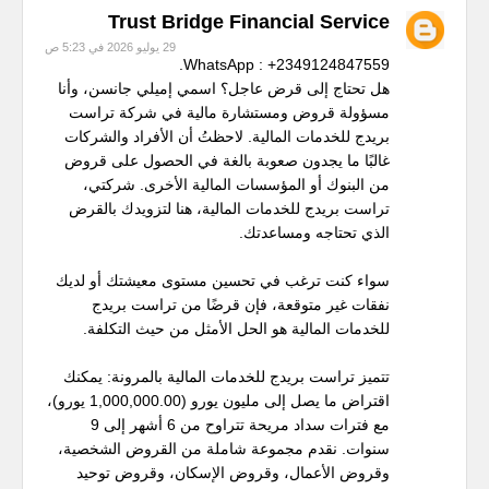
Trust Bridge Financial Service
29 يوليو 2026 في 5:23 ص
WhatsApp : +2349124847559.
هل تحتاج إلى قرض عاجل؟ اسمي إميلي جانسن، وأنا
مسؤولة قروض ومستشارة مالية في شركة تراست
بريدج للخدمات المالية. لاحظتُ أن الأفراد والشركات
غالبًا ما يجدون صعوبة بالغة في الحصول على قروض
من البنوك أو المؤسسات المالية الأخرى. شركتي،
تراست بريدج للخدمات المالية، هنا لتزويدك بالقرض
الذي تحتاجه ومساعدتك.
سواء كنت ترغب في تحسين مستوى معيشتك أو لديك
نفقات غير متوقعة، فإن قرضًا من تراست بريدج
للخدمات المالية هو الحل الأمثل من حيث التكلفة.
تتميز تراست بريدج للخدمات المالية بالمرونة: يمكنك
اقتراض ما يصل إلى مليون يورو (1,000,000.00 يورو)،
مع فترات سداد مريحة تتراوح من 6 أشهر إلى 9
سنوات. نقدم مجموعة شاملة من القروض الشخصية،
وقروض الأعمال، وقروض الإسكان، وقروض توحيد