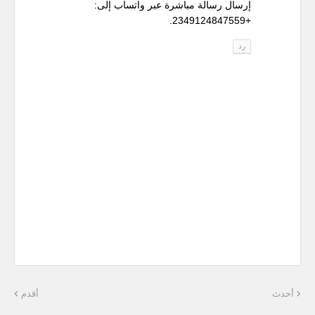
إرسال رسالة مباشرة عبر واتساب إلى:
+2349124847559.
رد
أحدث
أقدم