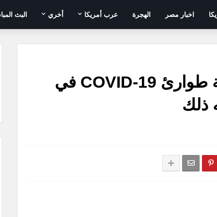
يكا
اخبار مصر
الهجرة
عرب أمريكا
أخري
البث المبا
بايدن يُنهي رسمياً حالة طوارئ COVID-19 في
ه ذلك