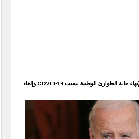
الرئيس بايدن يوقع على مشروع قانون لإنهاء حالة الطوارئ الوطنية بسبب COVID-19 وإلغاء