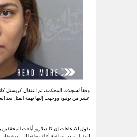
عشر من يونيو، ووجهت إليها تهمة القتل بعد العث
المنزل بدون مراقبة أثناء رحلتها إلى ميشيغان