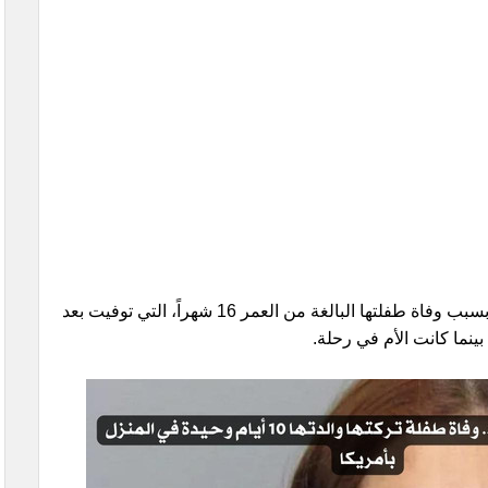
أفادت السلطات بأن أماً من أوهايو تواجه تهماً بسبب وفاة طفلتها البالغة من العمر 16 شهراً، التي توفيت بعد
ينما كانت الأم في رحلة.