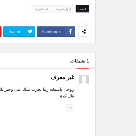
قسم:
اخبار امريكا
في امريكا
Twitter
Facebook
1 تعليقات
غير معرف
روحى ياشيخة ربنا يخرب بيتك أنتى وجيرانك
قال كدة
رد