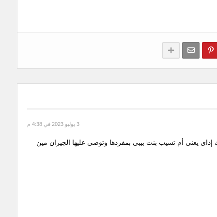
3 يوليو 2023 في 4:38 م
 إذاى يعنى أم تسيب بنت بيبى بمفردها وتوصى عليها الجيران مين