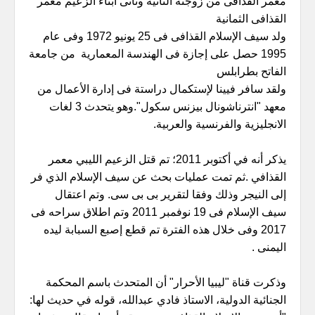
معمر القذافى من زوجته الثانية وثانى أبناء الزعيم معمر
القذافى الثمانية
ولد سيف الإسلام القذافى فى 25 يونيو 1972 وفى عام
1995 حصل على إجازة فى الهندسة المعمارية من جامعة
الفاتح بطرابلس
ولقد سافر فيينا لإستكمال دراستة فى إدارة الأعمال من
معهد "انترناشونال بيزنس سكول".وهو يتحدث 3 لغات
الانجليزية والفرنسية والعربية.
يذكر أنه في أكتوبر 2011؛ تم قتل الزعيم الليبي معمر
القذافي .ثم تمت عمليات بحث عن سيف الإسلام الذي فر
إلى النيجر وذلك وفقا لتقرير بى بى سى. وتم اعتقال
سيف الإسلام فى 19 نوفمبر 2011 وتم اطلاق سراحه فى
2017 وفى خلال هذه الفترة تم قطع إصبع السبابة ليده
اليمنى .
وذكرت قناة "ليبيا الأحرار" أن المتحدث باسم المحكمة
الجنائية الدولية، الاستاذ فادي عبدالله، قوله في حديث لها: