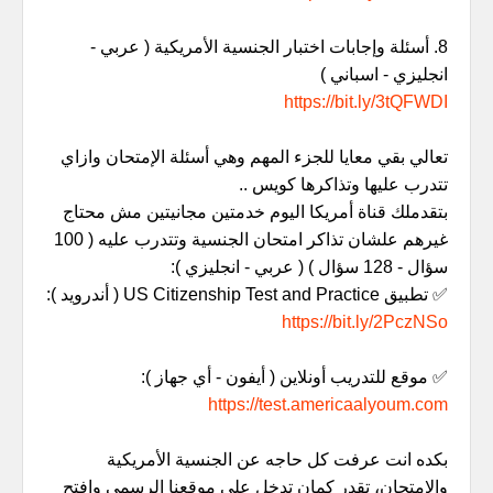
8. أسئلة وإجابات اختبار الجنسية الأمريكية ( عربي -
انجليزي - اسباني )
https://bit.ly/3tQFWDI
تعالي بقي معايا للجزء المهم وهي أسئلة الإمتحان وازاي
تتدرب عليها وتذاكرها كويس ..
بتقدملك قناة أمريكا اليوم خدمتين مجانيتين مش محتاج
غيرهم علشان تذاكر امتحان الجنسية وتتدرب عليه ( 100
سؤال - 128 سؤال ) ( عربي - انجليزي ):
✅ تطبيق US Citizenship Test and Practice ( أندرويد ):
https://bit.ly/2PczNSo
✅ موقع للتدريب أونلاين ( أيفون - أي جهاز ):
https://test.americaalyoum.com
بكده انت عرفت كل حاجه عن الجنسية الأمريكية
والإمتحان، تقدر كمان تدخل علي موقعنا الرسمي وافتح