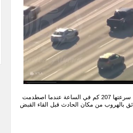
وانتهت المطارة المجنونة التي بلغت سرعتها 207 كم في الساعة عندما اصطدمت
ئق بالهروب من مكان الحادث قبل القاء القبض